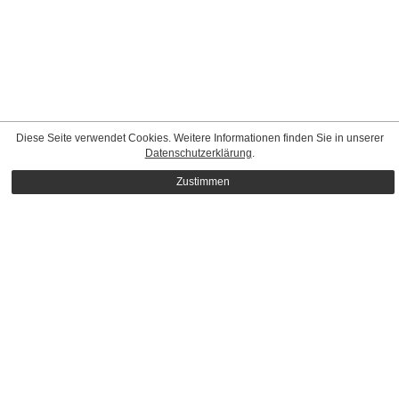
Diese Seite verwendet Cookies. Weitere Informationen finden Sie in unserer
Datenschutzerklärung
.
Zustimmen
CONTACT
|
STANDARD TERMS & CONDITIONS
|
PRIVACY
POLICY
|
IMPRINT
© Mega Model Agency
MEDIASLIDE MODEL AGENCY SOFTWARE