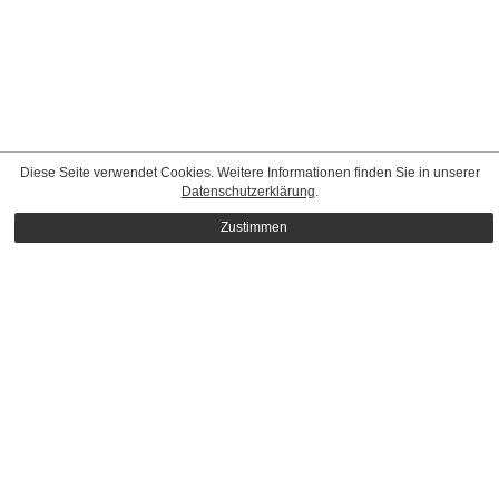
Diese Seite verwendet Cookies. Weitere Informationen finden Sie in unserer
Datenschutzerklärung
.
Zustimmen
CONTACT
|
STANDARD TERMS & CONDITIONS
|
PRIVACY
POLICY
|
IMPRINT
© Mega Model Agency
MEDIASLIDE MODEL AGENCY SOFTWARE