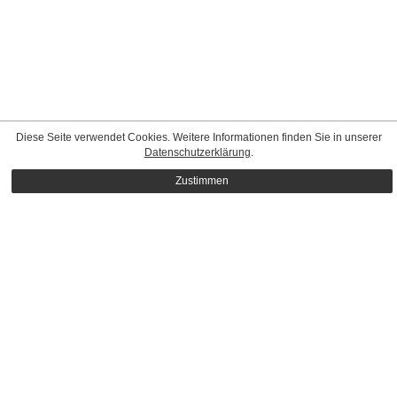
Diese Seite verwendet Cookies. Weitere Informationen finden Sie in unserer
Datenschutzerklärung
.
Zustimmen
CONTACT
|
STANDARD TERMS & CONDITIONS
|
PRIVACY
POLICY
|
IMPRINT
© Mega Model Agency
MEDIASLIDE MODEL AGENCY SOFTWARE