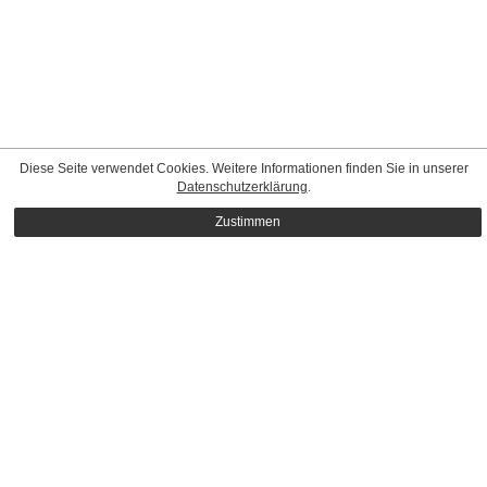
Diese Seite verwendet Cookies. Weitere Informationen finden Sie in unserer
Datenschutzerklärung
.
Zustimmen
CONTACT
|
STANDARD TERMS & CONDITIONS
|
PRIVACY
POLICY
|
IMPRINT
© Mega Model Agency
MEDIASLIDE MODEL AGENCY SOFTWARE